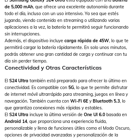
El
Samsung Galaxy S24 Ultra
está equipado con una
batería
de 5,000 mAh
, que ofrece una excelente autonomía durante
todo el día, incluso con un uso intensivo. Ya sea que estés
jugando, viendo contenido en streaming o utilizando varias
aplicaciones a la vez, la batería te permitirá seguir funcionando
sin interrupciones.
Además, el dispositivo incluye
carga rápida de 45W
, lo que te
permitirá cargar la batería rápidamente. En solo unos minutos,
podrás obtener una gran cantidad de carga y continuar con tu
día sin perder tiempo.
Conectividad y Otras Características
El
S24 Ultra
también está preparado para ofrecer lo último en
conectividad. Es compatible con
5G
, lo que te permite disfrutar
de internet móvil ultrarrápido para streaming, juegos en línea y
navegación. También cuenta con
Wi-Fi 6E
y
Bluetooth 5.3
, lo
que garantiza conexiones más rápidas y estables.
El
S24 Ultra
incluye la última versión de
One UI 6.0
basada en
Android 14
, que proporciona una experiencia fluida,
personalizable y llena de funciones útiles como el Modo Oscuro,
opciones de privacidad avanzadas y personalización de la